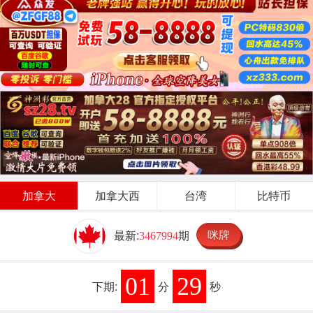
加拿大
加拿大西
台湾
比特币
咪牌
最新:
期
3467994
01
28
下期:
分
秒