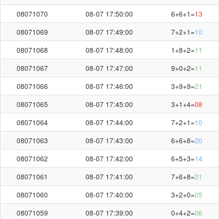
08071070
08-07 17:50:00
6+6+1=
13
08071069
08-07 17:49:00
7+2+1=
10
08071068
08-07 17:48:00
1+8+2=
11
08071067
08-07 17:47:00
9+0+2=
11
08071066
08-07 17:46:00
3+9+9=
21
08071065
08-07 17:45:00
3+1+4=
08
08071064
08-07 17:44:00
7+2+1=
10
08071063
08-07 17:43:00
6+6+8=
20
08071062
08-07 17:42:00
6+5+3=
14
08071061
08-07 17:41:00
7+6+8=
21
08071060
08-07 17:40:00
3+2+0=
05
08071059
08-07 17:39:00
0+4+2=
06