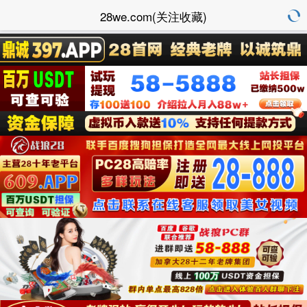
28we.com(关注收藏)