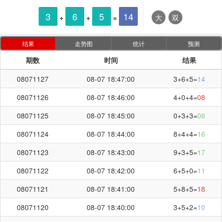
3
6
5
14
+
+
=
大
双
结果
走势图
统计
预测
期数
时间
结果
08071127
08-07 18:47:00
3+6+5=
14
08071126
08-07 18:46:00
4+0+4=
08
08071125
08-07 18:45:00
0+3+3=
06
08071124
08-07 18:44:00
8+4+4=
16
08071123
08-07 18:43:00
9+3+5=
17
08071122
08-07 18:42:00
6+5+0=
11
08071121
08-07 18:41:00
5+8+5=
18
08071120
08-07 18:40:00
3+5+2=
10